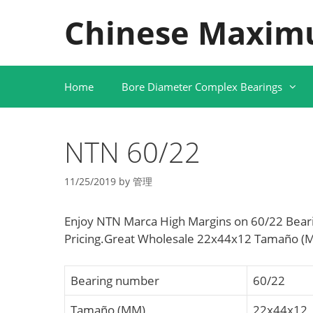
Skip
Chinese Maxim
to
content
Home
Bore Diameter Complex Bearings
NTN 60/22
11/25/2019
by
管理
Enjoy NTN Marca High Margins on 60/22 Bear
Pricing.Great Wholesale 22x44x12 Tamaño (M
Bearing number
60/22
Tamaño (MM)
22x44x12