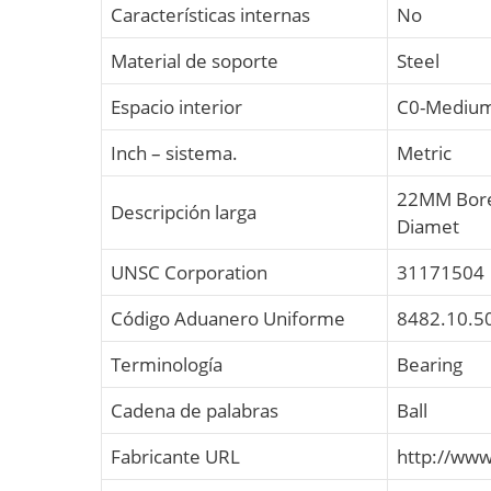
Características internas
No
Material de soporte
Steel
Espacio interior
C0-Mediu
Inch – sistema.
Metric
22MM Bore
Descripción larga
Diamet
UNSC Corporation
31171504
Código Aduanero Uniforme
8482.10.5
Terminología
Bearing
Cadena de palabras
Ball
Fabricante URL
http://ww