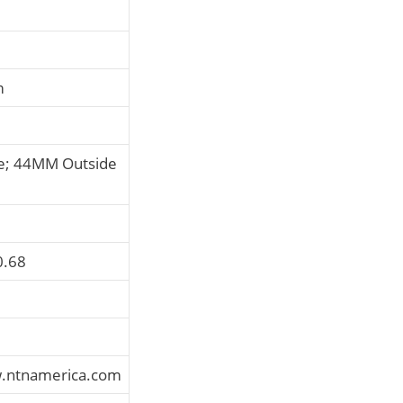
m
; 44MM Outside
0.68
w.ntnamerica.com