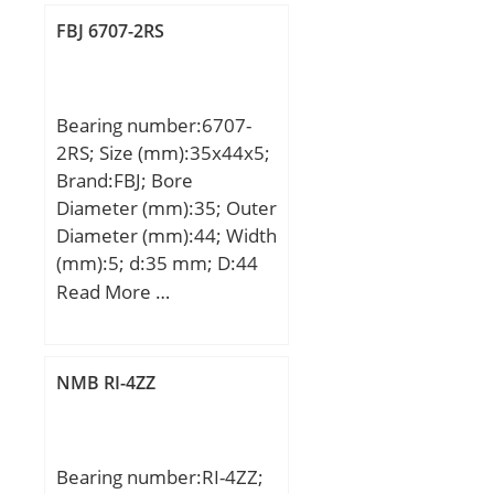
Weight:2,209 Kg; Basic
FBJ 6707-2RS
dynamic load rating
(C):109 kN;
Bearing number:6707-
2RS; Size (mm):35x44x5;
Brand:FBJ; Bore
Diameter (mm):35; Outer
Diameter (mm):44; Width
(mm):5; d:35 mm; D:44
mm; B:5 mm; C:5 mm;
Read More …
Weight:15 Kg; Basic
dynamic load rating
(C):1,864 kN; Basic static
NMB RI-4ZZ
load rating (C0):1,638 kN;
Bearing number:RI-4ZZ;