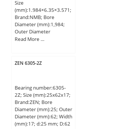
Size
(mm):1.984×6.35×3.571;
Brand:NMB; Bore
Diameter (mm):1,984;
Outer Diameter
(mm):6,35; Width
Read More …
(mm):3,571; d:1,984 mm;
D:6,35 mm; B:3,571 mm;
C:3,571 mm; r min.:0,08
ZEN 6305-2Z
mm; L:0,206 mm;
L1:0,122 mm; Basic
dynamic load rating
Bearing number:6305-
(C):0,33 kN;
2Z; Size (mm):25x62x17;
Brand:ZEN; Bore
Diameter (mm):25; Outer
Diameter (mm):62; Width
(mm):17; d:25 mm; D:62