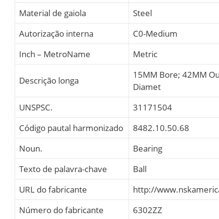
Material de gaiola
Steel
Autorização interna
C0-Medium
Inch – MetroName
Metric
15MM Bore; 42MM Ou
Descrição longa
Diamet
UNSPSC.
31171504
Código pautal harmonizado
8482.10.50.68
Noun.
Bearing
Texto de palavra-chave
Ball
URL do fabricante
http://www.nskameri
Número do fabricante
6302ZZ