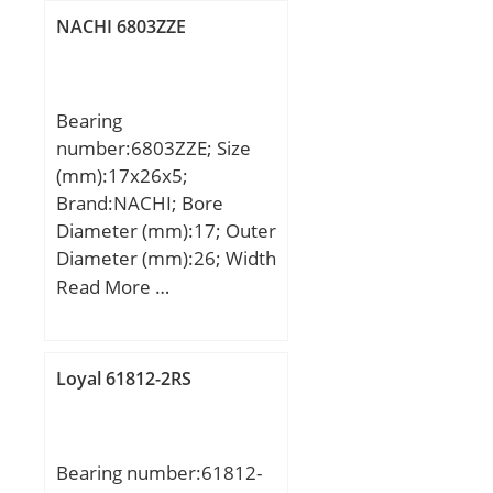
f0:16.3; Mass
NACHI 6803ZZE
bearing:0.35 kg;
Bearing
number:6803ZZE; Size
(mm):17x26x5;
Brand:NACHI; Bore
Diameter (mm):17; Outer
Diameter (mm):26; Width
(mm):5; d:17 mm; D:26
Read More …
mm; B:5 mm; C:5 mm; r
min.:0.3 mm; da min.:19
mm; Da max.:24 mm; ra
Loyal 61812-2RS
max.:0.3 mm;
Weight:0.008 Kg; Basic
dynamic load rating
Bearing number:61812-
(C):2,63 kN; Basic static