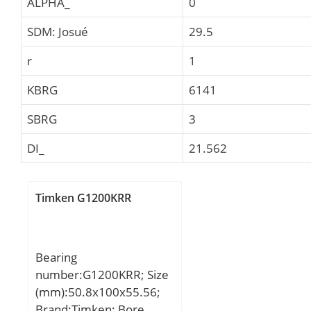
ALPHA_
0
SDM: Josué
29.5
r
1
KBRG
6141
SBRG
3
DI_
21.562
Timken G1200KRR
Bearing
number:G1200KRR; Size
(mm):50.8x100x55.56;
Brand:Timken; Bore