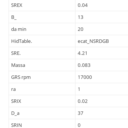
SREX
0.04
B_
13
da min
20
HidTable.
ecat_NSRDGB
SRE.
4.21
Massa
0.083
GRS rpm
17000
ra
1
SRIX
0.02
D_a
37
SRIN
0