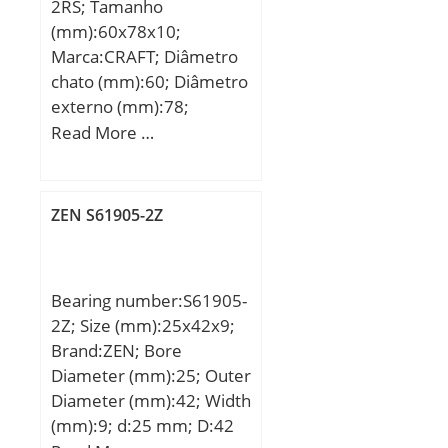
2RS; Tamanho
load rating (C0):1,57 kN;
(mm):60x78x10;
Category:Single Row Ball
Marca:CRAFT; Diâmetro
Bearing; Inventory:0.0;
chato (mm):60; Diâmetro
Manufacturer
externo (mm):78;
Name:NACHI; Minimum
Largura (mm):10; d:60
Read More …
Buy Quantity:N/A; Weight
mm; D:78 mm; B:10 mm;
/ Kilogram:0.009; Product
C:10 mm;
Group:B00308;
Enclosure:2 Metal
ZEN S61905-2Z
Shields; Precision
Class:ABEC 1 | ISO P0;
Maximum Capacity /
Bearing number:S61905-
Filling Slot:No; Rolling
2Z; Size (mm):25x42x9;
Element:Ball Bearing;
Brand:ZEN; Bore
Snap Ring:No; Internal
Diameter (mm):25; Outer
Special Features:No;
Diameter (mm):42; Width
Internal Clearance:C0-
(mm):9; d:25 mm; D:42
Medium; Inch –