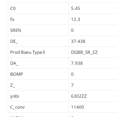
C0
5.45
fo
12.3
SREN
0
DE_
37.438
Prod Baeu Type3
DGBB_SR_ZZ
DA_
7.938
BOMP
0
Z_
7
yobi
6302ZZ
C_conv
11400