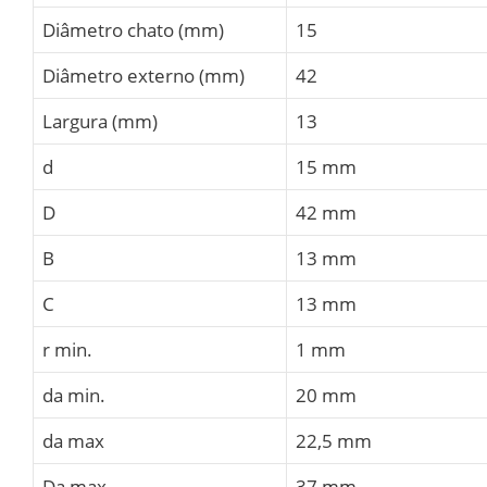
Diâmetro chato (mm)
15
Diâmetro externo (mm)
42
Largura (mm)
13
d
15 mm
D
42 mm
B
13 mm
C
13 mm
r min.
1 mm
da min.
20 mm
da max
22,5 mm
Da max.
37 mm