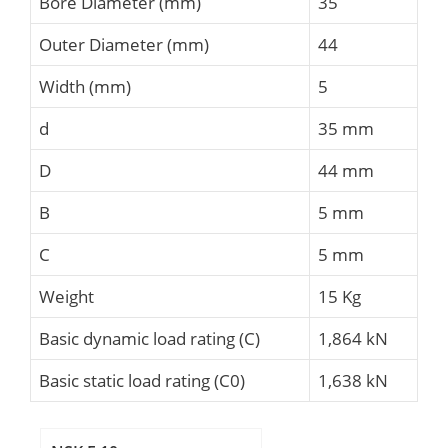
Bore Diameter (mm)
35
Outer Diameter (mm)
44
Width (mm)
5
d
35 mm
D
44 mm
B
5 mm
C
5 mm
Weight
15 Kg
Basic dynamic load rating (C)
1,864 kN
Basic static load rating (C0)
1,638 kN