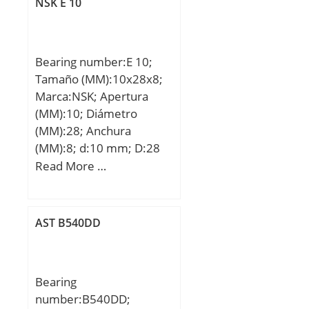
NSK E 10
Bearing number:E 10;
Tamaño (MM):10x28x8;
Marca:NSK; Apertura
(MM):10; Diámetro
(MM):28; Anchura
(MM):8; d:10 mm; D:28
mm; T:8 mm; B:8 mm;
Read More …
C:8 mm; r min.:0,3 mm;
r1 min.:0,15 mm; da
min.:12 mm; Da max.:26
AST B540DD
mm; ra max.:0,3 mm;
Peso:0,021 Kg; Valor
nominal de la carga útil
Bearing
básica (c):4,55 kN; Valor
number:B540DD;
nominal de la carga