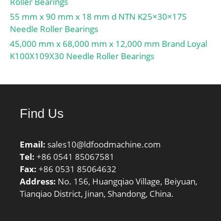
Roller Bearings
SREN:0; DE_:49.844;
fabricante:6216NR; Peso
55 mm x 90 mm x 18 mm d NTN K25×30×17S
Prod Baeu
/ libra:1.41; Diámetro
Needle Roller Bearings
Type3:DGBB_SR_N_OT;
exterior:5.512 Inch | 140
DA_:7.144; BOMP:0;
45,000 mm x 68,000 mm x 12,000 mm Brand Loyal
Millimeter; Taladro:3.15
Z_:11; yobi:6006N;
K100X109X30 Needle Roller Bearings
Inch | 80 Millimeter;
C_conv:13200;
Anchura exterior:1.024
ALPHA_:0; SDM:
Inch | 26 Millimeter;
Josué:42.7; r:1;
Singapur:9.86;
KBRG:6101; SBRG:10;
Ocultación:6216NR;
Find Us
DI_:35.556;
Largo adj.ID:1; ro:0.6;
D_:140; Srex
Email:
sales10@ldfoodmachine.com
Corporation:0.04; B_:26;
Tel:
+86 0541 85067581
da min:89;
Fax:
+86 0531 85064632
Escondido.:ecat_NSRDGB
Address:
No. 156, Huangqiao Village, Beiyuan,
; Régimen del
Tianqiao District, Jinan, Shandong, China.
aceite:5300; SRE
Corporation:9.86; Cy:7.3;
Masa:1.42; GRS