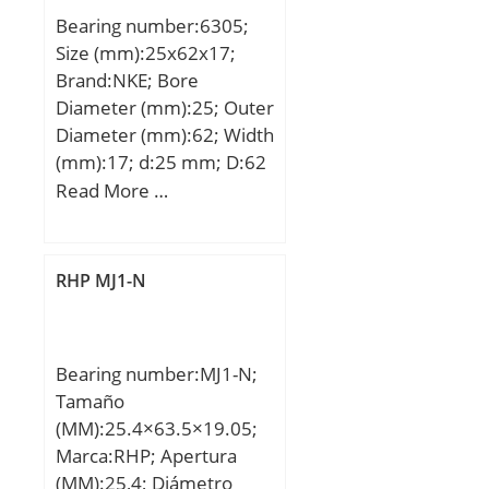
Bearing number:6305;
Size (mm):25x62x17;
Brand:NKE; Bore
Diameter (mm):25; Outer
Diameter (mm):62; Width
(mm):17; d:25 mm; D:62
mm; B:17 mm; C:17 mm;
Read More …
r1 min.:1,1 mm; r2
min.:1,1 mm;
Weight:0,232 Kg; Basic
RHP MJ1-N
dynamic load rating
(C):22,4 kN; Basic static
load rating (C0):11,5 kN;
Bearing number:MJ1-N;
Tamaño
(MM):25.4×63.5×19.05;
Marca:RHP; Apertura
(MM):25,4; Diámetro