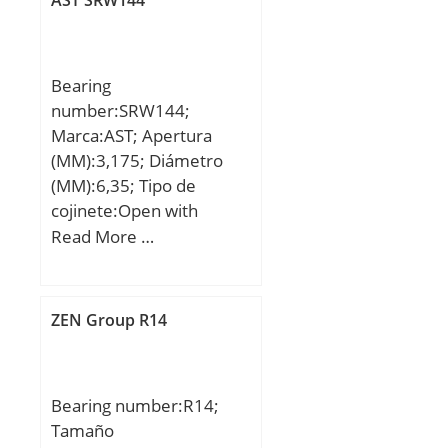
AST SRW144
dynamic load rating
(C):81,9 kN; Basic static
load rating (C0):52 kN;
Bearing
number:SRW144;
Marca:AST; Apertura
(MM):3,175; Diámetro
(MM):6,35; Tipo de
cojinete:Open with
Extended Inner; Apertura
Read More …
(d):0.1250; Diámetro
exterior (d):0.2500;
Ancho exterior
ZEN Group R14
(Bo):0.0937; Anchura
interior (Bi):0.1249; Radio
(min) (rs):0.004; Valor
Bearing number:R14;
nominal de la carga móvil
Tamaño
(CR):54; Carga estática