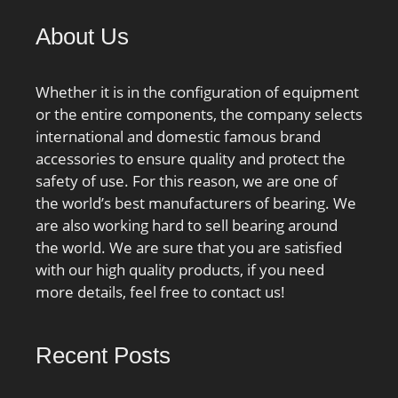
rpm:4500; ra:2; Srix
About Us
Corporation:0.04;
D_a:131; Slim.:-0.04;
C0:53; fo:14.6;
Whether it is in the configuration of equipment
Sloan.:-0.04; DE_:129.05;
or the entire components, the company selects
Tipo de producto
international and domestic famous brand
3:DGBB_SR_NR_OT;
accessories to ensure quality and protect the
DA_:19.05; Idiota:0;
safety of use. For this reason, we are one of
Z_:10; yobi:6216NR;
the world’s best manufacturers of bearing. We
Dx:152; C_conv:72500;
are also working hard to sell bearing around
ALPHA_:0; SDM.:110; r:2;
the world. We are sure that you are satisfied
KBRG:6101; SBRG:2;
with our high quality products, if you need
DI_:90.95;
more details, feel free to contact us!
Recent Posts