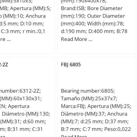
(MM):5x10x3;
(mm):190x400x78;
MB; Apertura (MM):5;
Brand:ISB; Bore Diameter
o (MM):10; Anchura
(mm):190; Outer Diameter
 d:5 mm; D:10 mm;
(mm):400; Width (mm):78;
C:3 mm; r min.:0,1
d:190 mm; D:400 mm; B:78
0,6 mm; D1:11,2
mm; C:78 mm; Weight:49 Kg;
re …
Read More …
,63 mm; L1:6,4 mm;
Basic dynamic load rating
inal de la carga útil
(C):363,6 kN; Basic static load
):0,714 kN;
rating (C0):422 kN; (Grease)
2-2Z
FBJ 6805
Lubrication Speed:2295
r/min;
 number:6312-2Z;
Bearing number:6805;
(MM):60x130x31;
Tamaño (MM):25x37x7;
EN; Apertura
Marca:FBJ; Apertura (MM):25;
; Diámetro (MM):130;
Diámetro (MM):37; Anchura
 (MM):31; d:60 mm;
(MM):7; d:25 mm; D:37 mm;
m; B:31 mm; C:31
B:7 mm; C:7 mm; Peso:0,022
:1,79 Kg; Valor
Kg; Valor nominal de la carga
re …
Read More …