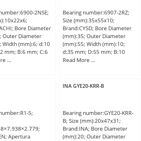
ing (; nG:10800 1/min
 number:6900-2NSE;
Bearing number:6907-2RZ;
ng speed; nB:9000
m):10x22x6;
Size (mm):35x55x10;
Reference speed;
ACHI; Bore Diameter
Brand:CYSD; Bore Diameter
 N / Fatigue limit
; Outer Diameter
(mm):35; Outer Diameter
 Width (mm):6; d:10
(mm):55; Width (mm):10;
2 mm; B:6 mm; C:6
d:35 mm; D:55 mm; B:10
in.:0.3 mm; da
mm; C:10 mm; r min.:0,6
re …
Read More …
 mm; Da max.:20 mm;
mm; Weight:0,086 Kg; Basic
:0.3 mm;
dynamic load rating (C):9,55
.009 Kg; Basic
kN;
5
INA GYE20-KRR-B
load rating (C):2,49
 static load rating
3 kN; Category:Single
 number:R1-5;
Bearing number:GYE20-KRR-
 Bearing;
B; Size (mm):20x47x31;
y:0.0; Manufacturer
38×7.938×2.779;
Brand:INA; Bore Diameter
ACHI; Minimum Buy
EN; Apertura
(mm):20; Outer Diameter
:N/A; Weight /