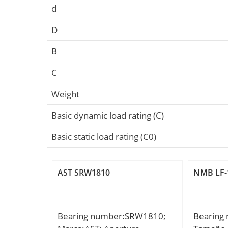
d
D
B
C
Weight
Basic dynamic load rating (C)
Basic static load rating (C0)
AST SRW1810
NMB LF-
Bearing number:SRW1810;
Bearing