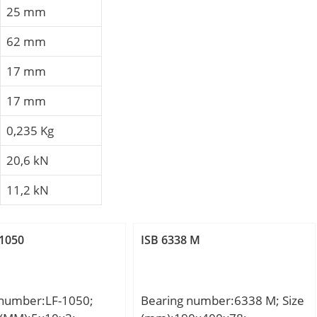
25 mm
62 mm
17 mm
17 mm
0,235 Kg
20,6 kN
11,2 kN
1050
ISB 6338 M
 number:LF-1050;
Bearing number:6338 M; Size