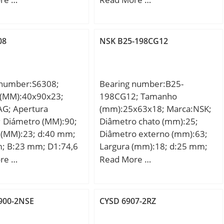
e la carga útil básica
útil básica (c):4,36 kN; Valor
 kN; Valor nominal de
nominal de la carga estática
estática básica (C0):52
básica (C0):2,6 kN; Velocidad
08
NSK B25-198CG12
de lubricación (grasa):18000
r/min;
 number:S6308;
Bearing number:B25-
(MM):40x90x23;
198CG12; Tamanho
AG; Apertura
(mm):25x63x18; Marca:NSK;
; Diámetro (MM):90;
Diâmetro chato (mm):25;
 (MM):23; d:40 mm;
Diâmetro externo (mm):63;
; B:23 mm; D1:74,6
Largura (mm):18; d:25 mm;
max:81 mm; d1:55,6
D:63 mm; B:18 mm;
re …
Read More …
min:49 mm; ra
 mm; rmin:1,5 mm;
kg / Weight;
900-2NSE
CYSD 6907-2RZ
 N / Dynamic load
0r:25000 N / Static