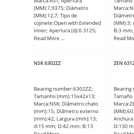
Marca:AST; Apertura
Tamaño 
(MM):7,9375; Diámetro
Marca:N
(MM):12,7; Tipo de
Diámetr
cojinete:Open with Extended
(MM):3;
Inner; Apertura (d):0.3125;
B:3 mm; 
Diámetro exterior (d):0.5000;
mm; C1:
Read More …
Read Mo
Ancho exterior (Bo):0.1562;
mm; L:8
Anchura interior (Bi):0.1874;
Valor nom
Radio (min) (rs):0.006; Valor
básica (c
NSK 6302ZZ
ZEN 631
nominal de la carga móvil
(CR):104; Carga estática
nominal (cor):50; Velocidad
Bearing number:6302ZZ;
Bearing
máxima (lubricante) (X1000
Tamanho (mm):15x42x13;
Tamaño 
RPM):40; Velocidad máxima
Marca:NSK; Diâmetro chato
Marca:Z
(Petróleo) (X1000 RPM):48;
(mm):15; Diâmetro externo
(MM):60
Diámetro máximo del
(mm):42; Largura (mm):13;
Anchura
ejeInterior (Li):0.4; Diámetro
d:15 mm; D:42 mm; B:13
D:130 m
mínimo del hombro exterior
mm; C:13 mm; r min.:1 mm;
mm; Peso
Read More …
Read Mo