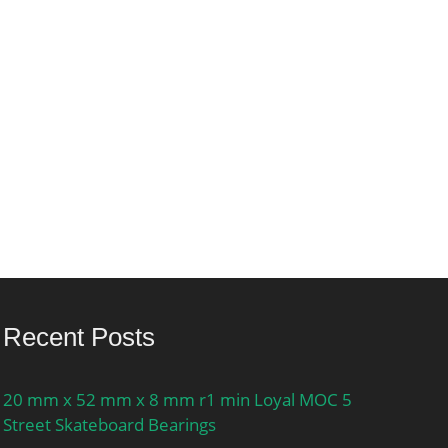
Recent Posts
20 mm x 52 mm x 8 mm r1 min Loyal MOC 5
Street Skateboard Bearings