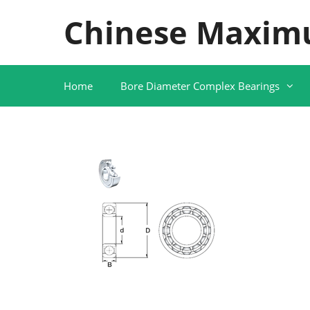
Skip
Chinese Maxim
to
content
Home
Bore Diameter Complex Bearings