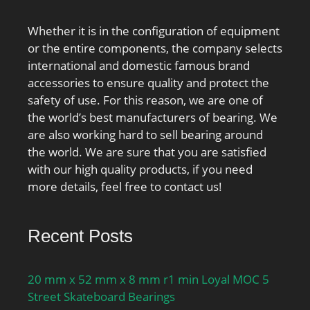
String:Ball; Weight /
LBS:30; Bore:6.693 Inch
Whether it is in the configuration of equipment
| 170 Millimeter; Outer
or the entire components, the company selects
Race Width:2.835 Inch |
international and domestic famous brand
72 Millimeter; Inner Race
accessories to ensure quality and protect the
Width:0 Inch | 0
safety of use. For this reason, we are one of
Millimeter; Outside
the world’s best manufacturers of bearing. We
Diameter:14.173 Inch |
are also working hard to sell bearing around
360 Millimeter; d1
the world. We are sure that you are satisfied
≈:236.4 mm; D1 ≈:294.7
with our high quality products, if you need
mm; r1,2 min.:4 mm;
more details, feel free to contact us!
Basic dynamic load rating
C:286 kN; Basic dynamic
load rating – effective
Recent Posts
C:348 kN; Basic static
load rating C0:290 kN;
20 mm x 52 mm x 8 mm r1 min Loyal MOC 5
Basic static load rating –
Street Skateboard Bearings
effective C0:391 kN;