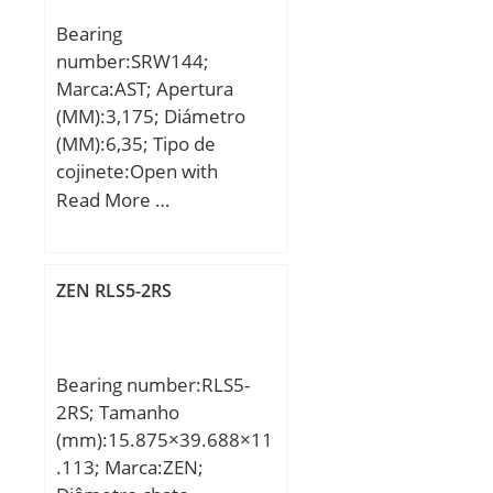
Bearing
number:SRW144;
Marca:AST; Apertura
(MM):3,175; Diámetro
(MM):6,35; Tipo de
cojinete:Open with
Extended Inner; Apertura
Read More …
(d):0.1250; Diámetro
exterior (d):0.2500;
Ancho exterior
ZEN RLS5-2RS
(Bo):0.0937; Anchura
interior (Bi):0.1249; Radio
(min) (rs):0.004; Valor
Bearing number:RLS5-
nominal de la carga móvil
2RS; Tamanho
(CR):54; Carga estática
(mm):15.875×39.688×11
nominal (cor):17;
.113; Marca:ZEN;
Velocidad máxima