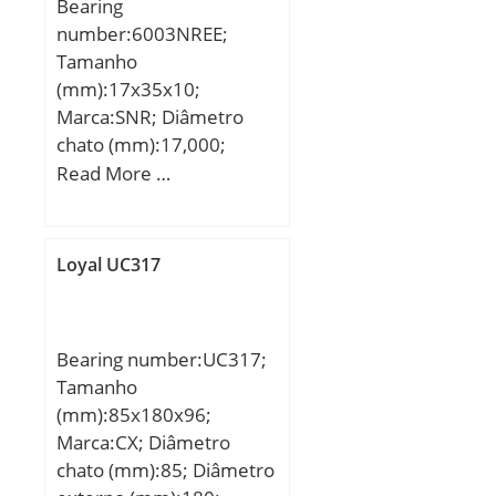
Inch | 14 Millimeter;
Bearing
Bore:0.787 Inch | 20
number:6003NREE;
Millimeter; Outside
Tamanho
Diameter:1.85 Inch | 47
(mm):17x35x10;
Millimeter;
Marca:SNR; Diâmetro
chato (mm):17,000;
Diâmetro externo
Read More …
(mm):35,000; Largura
(mm):10,000; d:17,000
mm; D:35,000 mm;
Loyal UC317
B:10,000 mm; C:10,000
mm;
Bearing number:UC317;
Tamanho
(mm):85x180x96;
Marca:CX; Diâmetro
chato (mm):85; Diâmetro