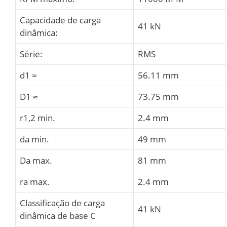
Capacidade de carga
41 kN
dinâmica:
Série:
RMS
d1 ≈
56.11 mm
D1 ≈
73.75 mm
r1,2 min.
2.4 mm
da min.
49 mm
Da max.
81 mm
ra max.
2.4 mm
Classificação de carga
41 kN
dinâmica de base C