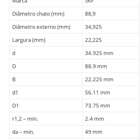
Marca
SKF
Diâmetro chato (mm)
88,9
Diâmetro externo (mm)
34,925
Largura (mm)
22,225
d
34.925 mm
D
88.9 mm
B
22.225 mm
d1
56.11 mm
D1
73.75 mm
r1,2 – min.
2.4 mm
da – min.
49 mm