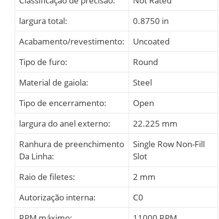
Classificação de precisão:
Not Rated
largura total:
0.8750 in
Acabamento/revestimento:
Uncoated
Tipo de furo:
Round
Material de gaiola:
Steel
Tipo de encerramento:
Open
largura do anel externo:
22.225 mm
Ranhura de preenchimento
Single Row Non-Fill
Da Linha:
Slot
Raio de filetes:
2 mm
Autorização interna:
C0
RPM máximo:
11000 RPM