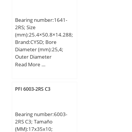
Bearing number:1641-
2RS; Size
(mm):25.4×50.8×14.288;
Brand:CYSD; Bore
Diameter (mm):25,4;
Outer Diameter
(mm):50,8; Width
Read More …
(mm):14,288; d:25,4 mm;
D:50,8 mm; B:14,288
mm; C:14,288 mm; r
PFI 6003-2RS C3
min.:0,6 mm;
Weight:0,109 Kg; Basic
dynamic load rating
Bearing number:6003-
(C):14,02 kN;
2RS C3; Tamaño
(MM):17x35x10;