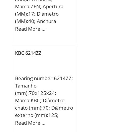
Marca:ZEN; Apertura
(MM):17; Diámetro
(MM):40; Anchura
(MM):12; d:17 mm; D:40
Read More …
mm; B:12 mm; C:12 mm;
Peso:0,013 Kg;
KBC 6214ZZ
Bearing number:6214ZZ;
Tamanho
(mm):70x125x24;
Marca:KBC; Diâmetro
chato (mm):70; Diâmetro
externo (mm):125;
Largura (mm):24; d:70
Read More …
mm; D:125 mm; B:24