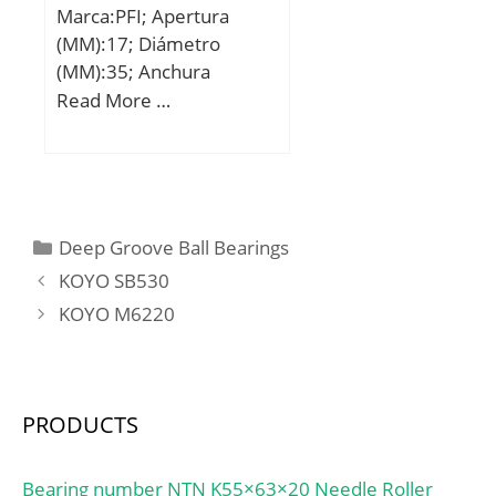
Marca:PFI; Apertura
(MM):17; Diámetro
(MM):35; Anchura
(MM):10; d:17 mm; D:35
Read More …
mm; B:10 mm;
Categories
Deep Groove Ball Bearings
KOYO SB530
KOYO M6220
PRODUCTS
Bearing number NTN K55×63×20 Needle Roller